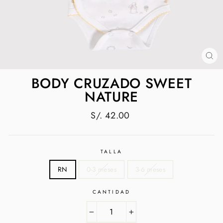
CE
(E
BODY CRUZADO SWEET
NATURE
Precio
S/. 42.00
habitual
TALLA
RN
0-3 meses
3-6 meses
CANTIDAD
−
+