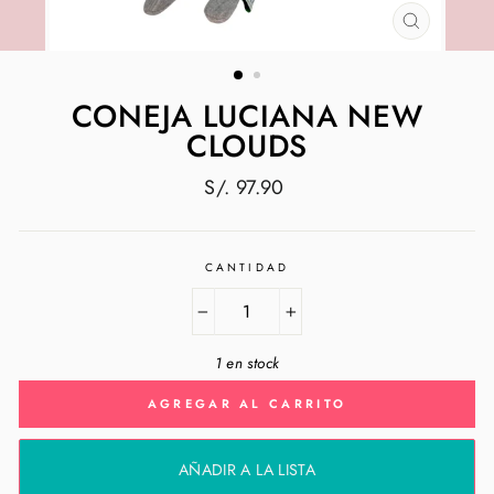
CERRAR
(ESC)
CONEJA LUCIANA NEW
CLOUDS
Precio
S/. 97.90
habitual
CANTIDAD
−
+
1 en stock
AGREGAR AL CARRITO
AÑADIR A LA LISTA