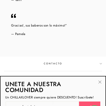
Gracias!, sus baberos son lo máximo!”
Pamela
CONTACTO
POLÍTICAS & BUSCADOR
UNETE A NUESTRA
"Ce
COMUNIDAD
NEWSLETTER
(esc
Un CHILLAXLOVER siempre quiere DESCUENTO! Suscribete!
CORREO