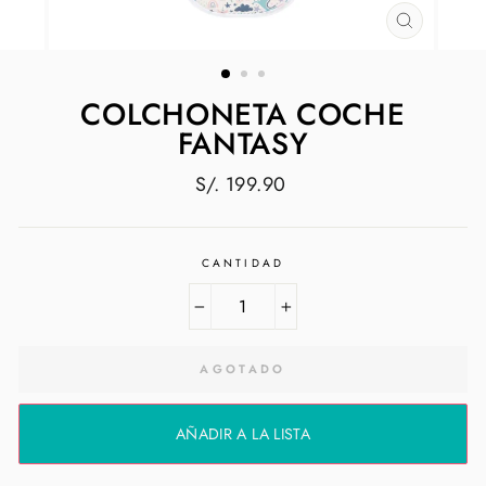
CERRAR
(ESC)
COLCHONETA COCHE
FANTASY
Precio
S/. 199.90
habitual
CANTIDAD
−
+
AGOTADO
AÑADIR A LA LISTA