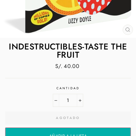
CE
(E
INDESTRUCTIBLES-TASTE THE
FRUIT
Precio
S/. 40.00
habitual
CANTIDAD
−
+
AGOTADO