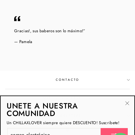
Gracias!, sus baberos son lo máximo!”
Pamela
CONTACTO
POLÍTICAS & BUSCADOR
UNETE A NUESTRA
"Ce
COMUNIDAD
NEWSLETTER
(esc
Un CHILLAXLOVER siempre quiere DESCUENTO! Suscribete!
CORREO