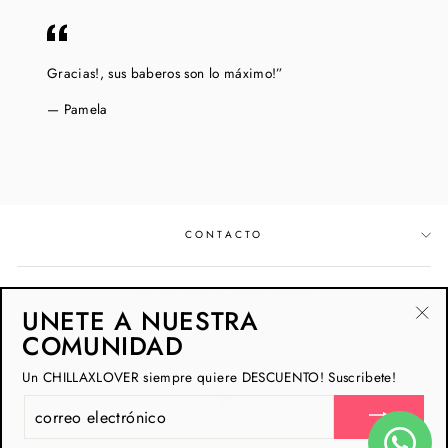
Gracias!, sus baberos son lo máximo!”
Pamela
CONTACTO
POLÍTICAS & BUSCADOR
UNETE A NUESTRA
"Ce
COMUNIDAD
NEWSLETTER
(esc
Un CHILLAXLOVER siempre quiere DESCUENTO! Suscribete!
CORREO
ELECTRÓNICO