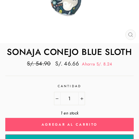
CE
(E
SONAJA CONEJO BLUE SLOTH
Precio
Precio
S/. 54.90
S/. 46.66
Ahorra S/. 8.24
habitual
de
oferta
CANTIDAD
−
+
1 en stock
AGREGAR AL CARRITO