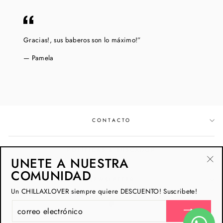
Gracias!, sus baberos son lo máximo!”
Pamela
CONTACTO
POLÍTICAS & BUSCADOR
UNETE A NUESTRA
"Ce
COMUNIDAD
NEWSLETTER
(esc
Un CHILLAXLOVER siempre quiere DESCUENTO! Suscribete!
CORREO
ELECTRÓNICO