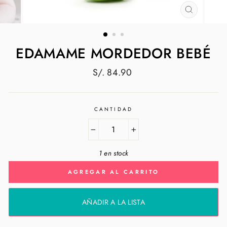
CERRAR
(ESC)
EDAMAME MORDEDOR BEBÉ
Precio
S/. 84.90
habitual
CANTIDAD
−
+
1 en stock
AGREGAR AL CARRITO
AÑADIR A LA LISTA